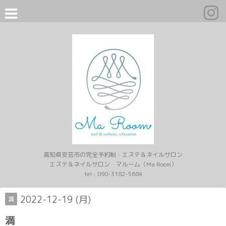
高知県安芸市の完全予約制・エステ＆ネイルサロン
エステ＆ネイルサロン マルーム（Ma Room）
tel :
090-3182-5684
2022-12-19 (月)
満
満