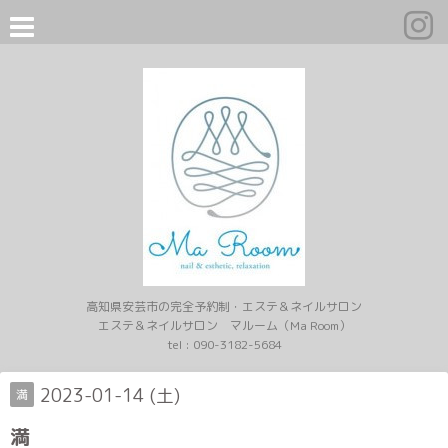
高知県安芸市の完全予約制・エステ＆ネイルサロン
エステ＆ネイルサロン マルーム（Ma Room）
tel :
090-3182-5684
2023-01-14 (土)
満
満