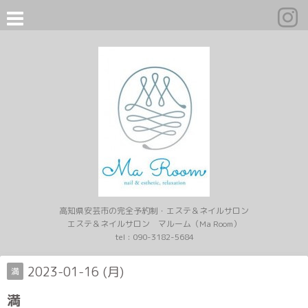
高知県安芸市の完全予約制・エステ＆ネイルサロン
エステ＆ネイルサロン マルーム（Ma Room）
tel :
090-3182-5684
2023-01-16 (月)
満
満