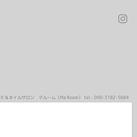
テ＆ネイルサロン マルーム（Ma Room）
tel :
090-3182-5684