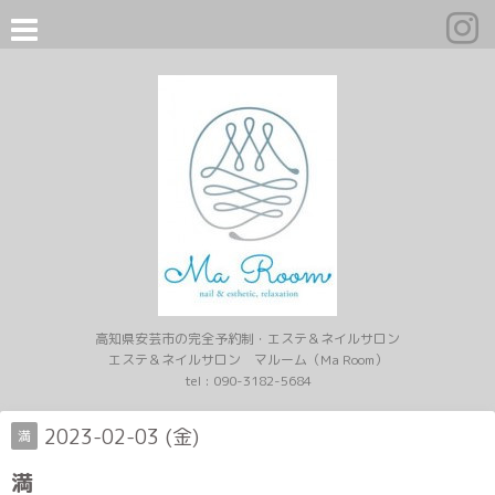
高知県安芸市の完全予約制・エステ＆ネイルサロン
エステ＆ネイルサロン マルーム（Ma Room）
tel :
090-3182-5684
2023-02-03 (金)
満
満