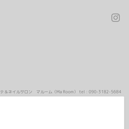
テ＆ネイルサロン マルーム（Ma Room）
tel :
090-3182-5684