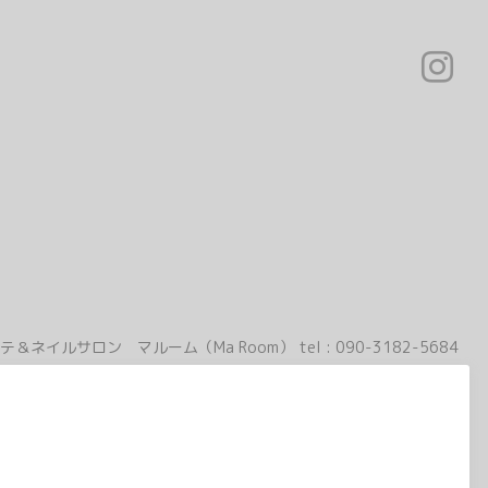
テ＆ネイルサロン マルーム（Ma Room）
tel :
090-3182-5684