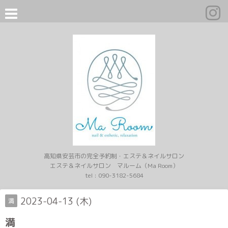
高知県安芸市の完全予約制・エステ＆ネイルサロン
エステ＆ネイルサロン マルーム（Ma Room）
tel :
090-3182-5684
2023-04-13 (木)
満
満