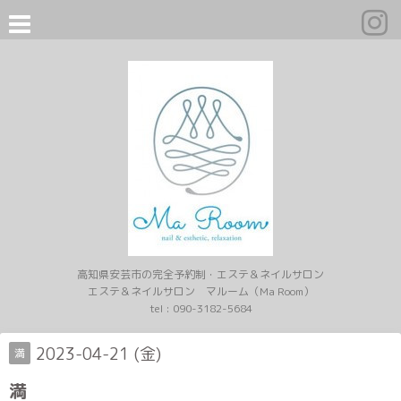
高知県安芸市の完全予約制・エステ＆ネイルサロン
エステ＆ネイルサロン マルーム（Ma Room）
tel :
090-3182-5684
2023-04-21 (金)
満
満