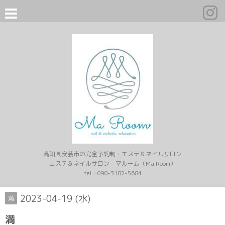
高知県安芸市の完全予約制・エステ＆ネイルサロン
エステ＆ネイルサロン マルーム（Ma Room）
tel :
090-3182-5684
2023-04-19 (水)
満
満