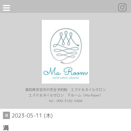
高知県安芸市の完全予約制・エステ＆ネイルサロン
エステ＆ネイルサロン マルーム（Ma Room）
tel :
090-3182-5684
2023-05-11 (木)
満
満