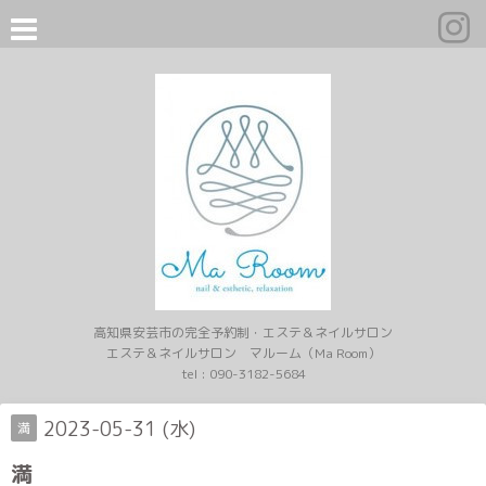
高知県安芸市の完全予約制・エステ＆ネイルサロン
エステ＆ネイルサロン マルーム（Ma Room）
tel :
090-3182-5684
2023-05-31 (水)
満
満