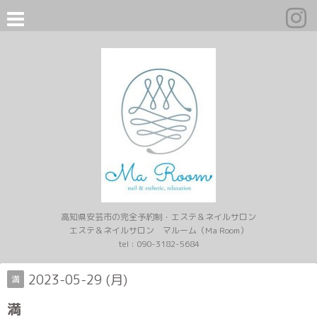
高知県安芸市の完全予約制・エステ＆ネイルサロン
エステ＆ネイルサロン マルーム（Ma Room）
tel :
090-3182-5684
2023-05-29 (月)
満
満