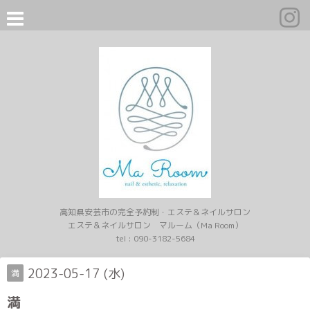
高知県安芸市の完全予約制・エステ＆ネイルサロン
エステ＆ネイルサロン マルーム（Ma Room）
tel :
090-3182-5684
2023-05-17 (水)
満
満