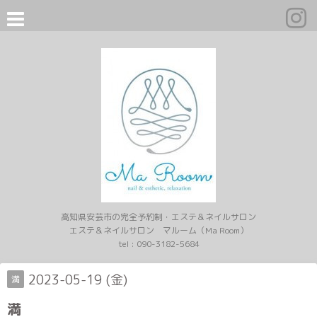
高知県安芸市の完全予約制・エステ＆ネイルサロン
エステ＆ネイルサロン マルーム（Ma Room）
tel :
090-3182-5684
2023-05-19 (金)
満
満