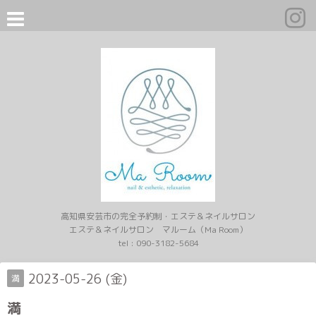
高知県安芸市の完全予約制・エステ＆ネイルサロン
エステ＆ネイルサロン マルーム（Ma Room）
tel :
090-3182-5684
2023-05-26 (金)
満
満