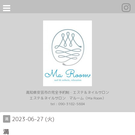
高知県安芸市の完全予約制・エステ＆ネイルサロン
エステ＆ネイルサロン マルーム（Ma Room）
tel :
090-3182-5684
2023-06-27 (火)
満
満