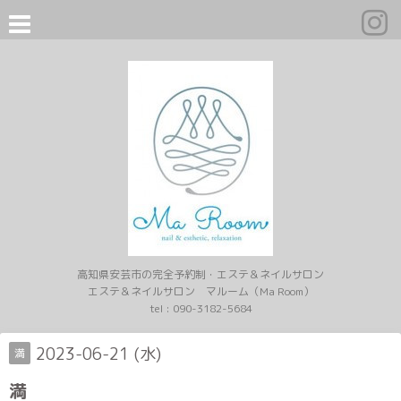
高知県安芸市の完全予約制・エステ＆ネイルサロン
エステ＆ネイルサロン マルーム（Ma Room）
tel :
090-3182-5684
2023-06-21 (水)
満
満