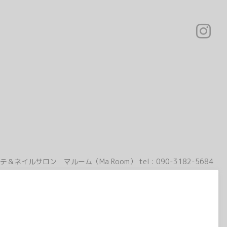
テ＆ネイルサロン マルーム（Ma Room）
tel :
090-3182-5684