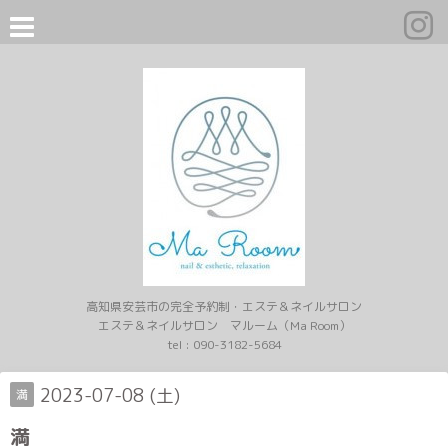
高知県安芸市の完全予約制・エステ＆ネイルサロン
エステ＆ネイルサロン マルーム（Ma Room）
tel :
090-3182-5684
2023-07-08 (土)
満
満