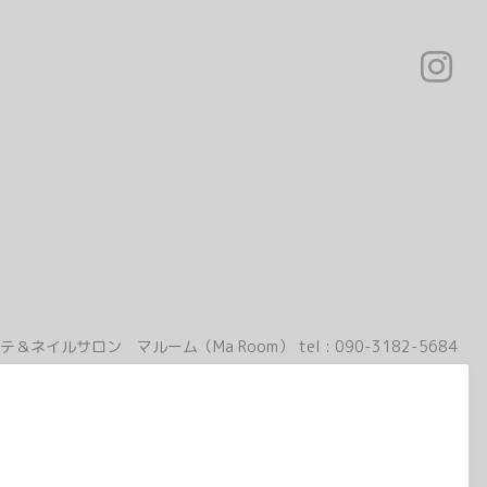
テ＆ネイルサロン マルーム（Ma Room）
tel :
090-3182-5684