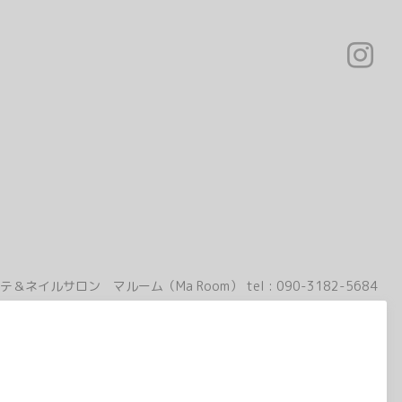
テ＆ネイルサロン マルーム（Ma Room）
tel :
090-3182-5684