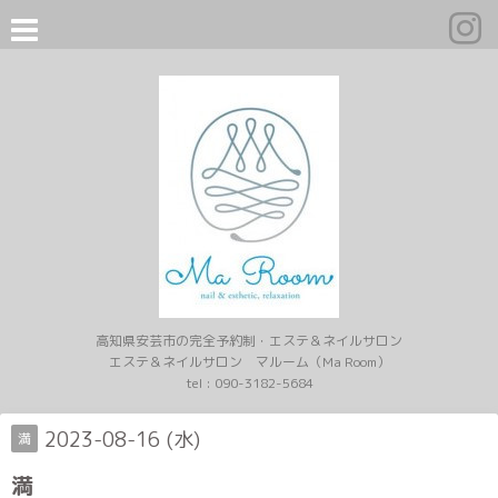
高知県安芸市の完全予約制・エステ＆ネイルサロン
エステ＆ネイルサロン マルーム（Ma Room）
tel :
090-3182-5684
2023-08-16 (水)
満
満