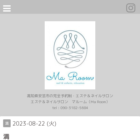
高知県安芸市の完全予約制・エステ＆ネイルサロン
エステ＆ネイルサロン マルーム（Ma Room）
tel :
090-3182-5684
2023-08-22 (火)
満
満