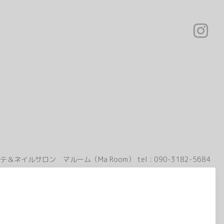
テ＆ネイルサロン マルーム（Ma Room）
tel :
090-3182-5684