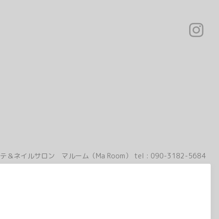
テ＆ネイルサロン マルーム（Ma Room）
tel :
090-3182-5684