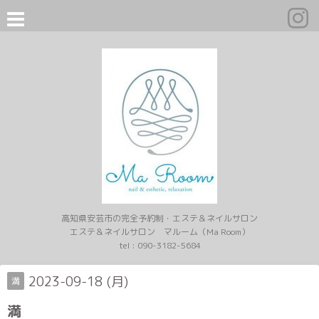
高知県安芸市の完全予約制・エステ＆ネイルサロン
エステ＆ネイルサロン マルーム（Ma Room）
tel :
090-3182-5684
2023-09-18 (月)
満
満