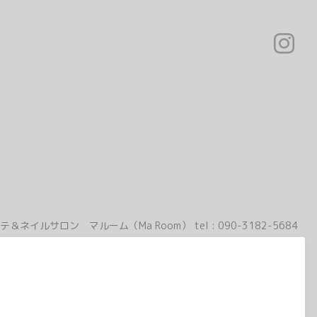
テ＆ネイルサロン マルーム（Ma Room）
tel :
090-3182-5684