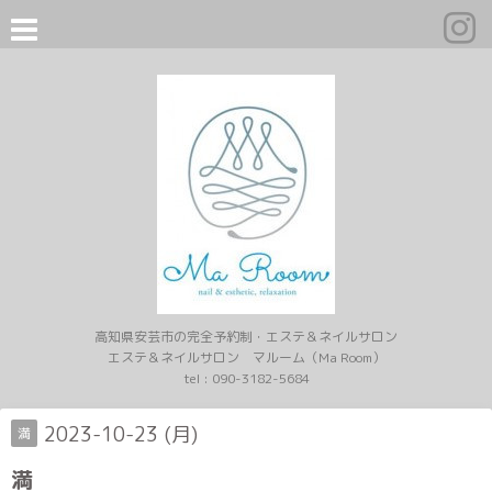
高知県安芸市の完全予約制・エステ＆ネイルサロン
エステ＆ネイルサロン マルーム（Ma Room）
tel :
090-3182-5684
2023-10-23 (月)
満
満