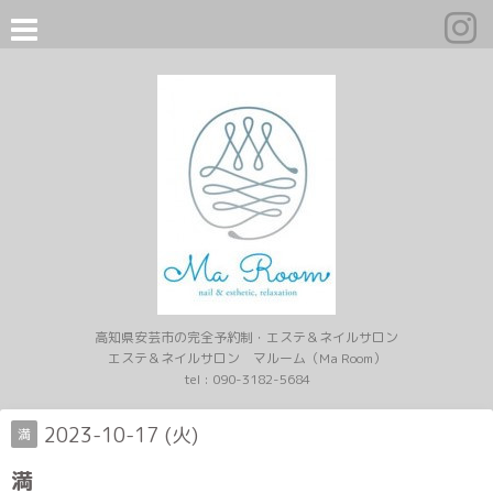
高知県安芸市の完全予約制・エステ＆ネイルサロン
エステ＆ネイルサロン マルーム（Ma Room）
tel :
090-3182-5684
2023-10-17 (火)
満
満