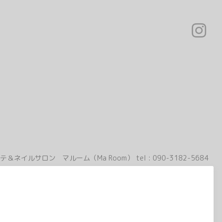
テ＆ネイルサロン マルーム（Ma Room）
tel :
090-3182-5684