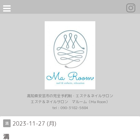
高知県安芸市の完全予約制・エステ＆ネイルサロン
エステ＆ネイルサロン マルーム（Ma Room）
tel :
090-3182-5684
2023-11-27 (月)
満
満