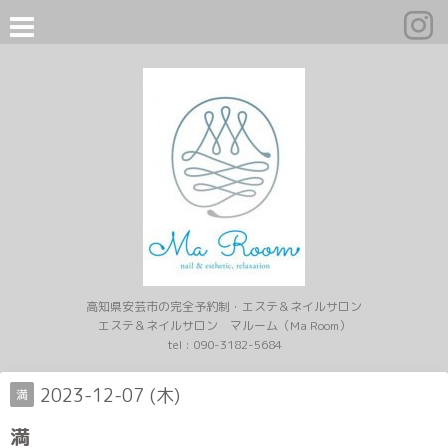
高知県安芸市の完全予約制・エステ＆ネイルサロン
エステ＆ネイルサロン マルーム（Ma Room）
tel :
090-3182-5684
2023-12-07 (木)
満
満