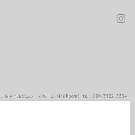
テ＆ネイルサロン マルーム（Ma Room）
tel :
090-3182-5684