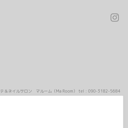
テ＆ネイルサロン マルーム（Ma Room）
tel :
090-3182-5684