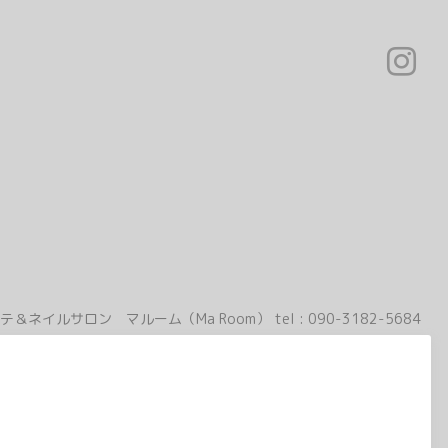
テ＆ネイルサロン マルーム（Ma Room）
tel :
090-3182-5684