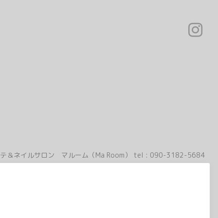
テ＆ネイルサロン マルーム（Ma Room）
tel :
090-3182-5684