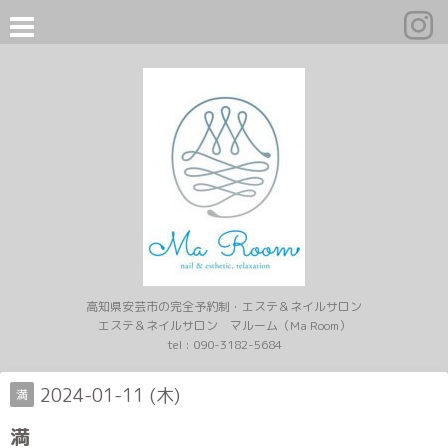
高知県安芸市の完全予約制・エステ＆ネイルサロン
エステ＆ネイルサロン マルーム（Ma Room）
tel :
090-3182-5684
2024-01-11 (木)
満
満