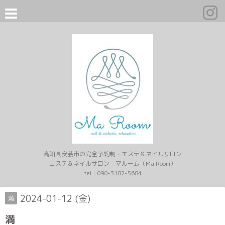
高知県安芸市の完全予約制・エステ＆ネイルサロン
エステ＆ネイルサロン マルーム（Ma Room）
tel :
090-3182-5684
2024-01-12 (金)
満
満