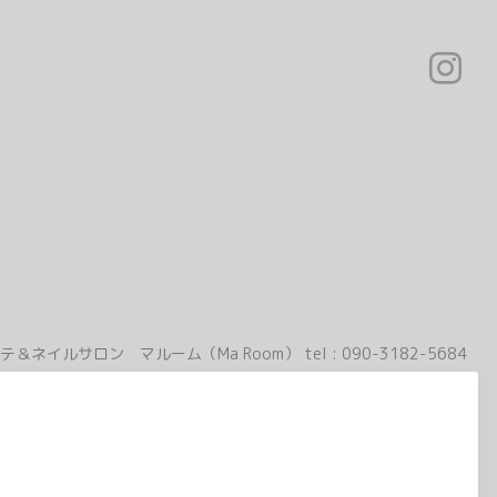
テ＆ネイルサロン マルーム（Ma Room）
tel :
090-3182-5684