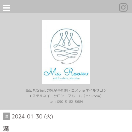
高知県安芸市の完全予約制・エステ＆ネイルサロン
エステ＆ネイルサロン マルーム（Ma Room）
tel :
090-3182-5684
2024-01-30 (火)
満
満