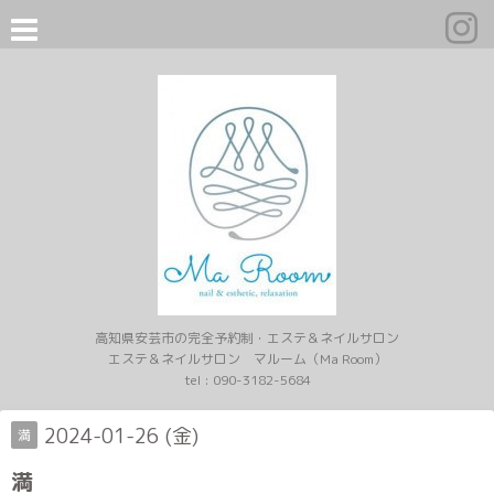
高知県安芸市の完全予約制・エステ＆ネイルサロン
エステ＆ネイルサロン マルーム（Ma Room）
tel :
090-3182-5684
2024-01-26 (金)
満
満