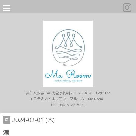
高知県安芸市の完全予約制・エステ＆ネイルサロン
エステ＆ネイルサロン マルーム（Ma Room）
tel :
090-3182-5684
2024-02-01 (木)
満
満