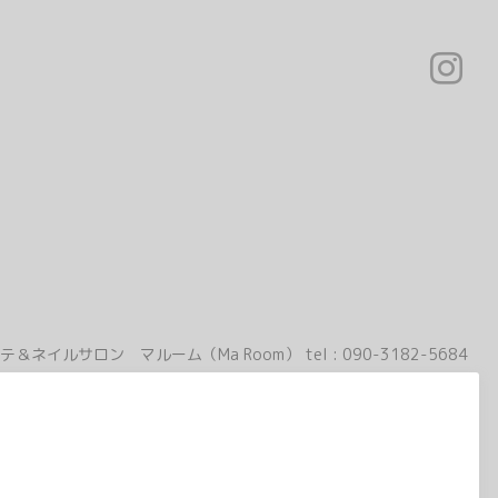
テ＆ネイルサロン マルーム（Ma Room）
tel :
090-3182-5684