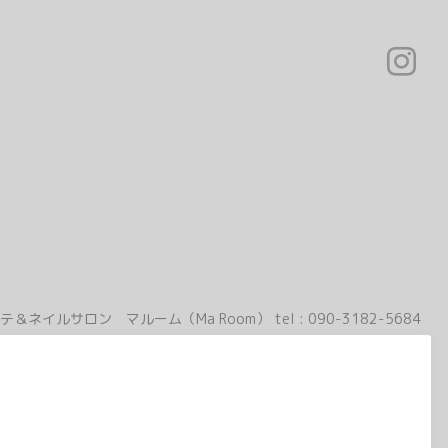
テ＆ネイルサロン マルーム（Ma Room）
tel :
090-3182-5684