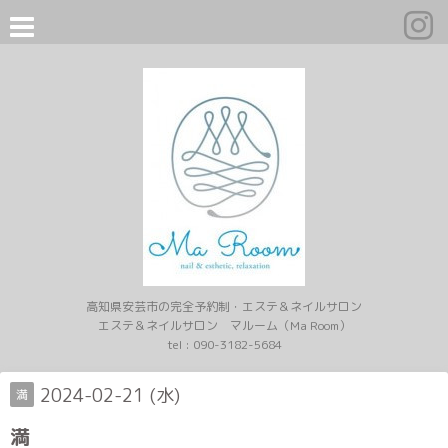
高知県安芸市の完全予約制・エステ＆ネイルサロン
エステ＆ネイルサロン マルーム（Ma Room）
tel :
090-3182-5684
2024-02-21 (水)
満
満