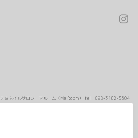
テ＆ネイルサロン マルーム（Ma Room）
tel :
090-3182-5684