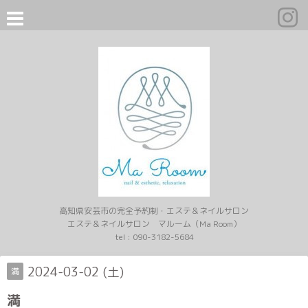
高知県安芸市の完全予約制・エステ＆ネイルサロン
エステ＆ネイルサロン マルーム（Ma Room）
tel :
090-3182-5684
2024-03-02 (土)
満
満