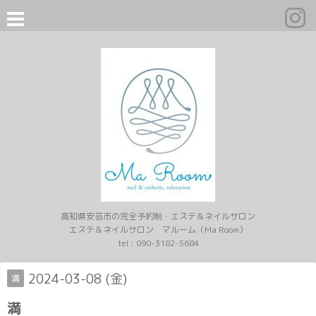
高知県安芸市の完全予約制・エステ＆ネイルサロン
エステ＆ネイルサロン マルーム（Ma Room）
tel :
090-3182-5684
2024-03-08 (金)
満
満