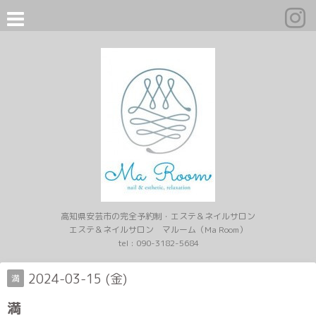
高知県安芸市の完全予約制・エステ＆ネイルサロン
エステ＆ネイルサロン マルーム（Ma Room）
tel :
090-3182-5684
2024-03-15 (金)
満
満